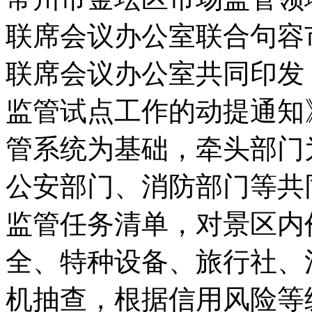
联席会议办公室联合句容
联席会议办公室共同印发
监管试点工作的动提通知
管系统为基础，牵头部门
公安部门、消防部门等共
监管任务清单，对景区内
全、特种设备、旅行社、
机抽查，根据信用风险等