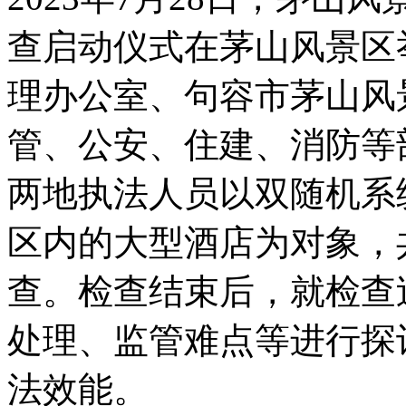
查启动仪式在茅山风景区
理办公室、句容市茅山风
管、公安、住建、消防等
两地执法人员以双随机系
区内的大型酒店为对象，
查。检查结束后，就检查
处理、监管难点等进行探
法效能。