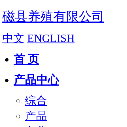
磁县养殖有限公司
中文
ENGLISH
首 页
产品中心
综合
产品