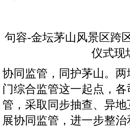
句容-金坛茅山风景区跨
仪式现
协同监管，同护茅山。两
门综合监管这一起点，各
管，采取同步抽查、异地
展协同监管，进一步整治