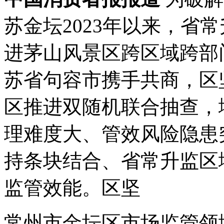
苏金坛2023年以来，省
进茅山风景区跨区域跨部
苏省句容市携手共商，区
区推进双随机联合抽查，
理难度大、管效风险隐患
持条块结合、省常升监区
监管效能。区坚
常州市金坛区市场监管领