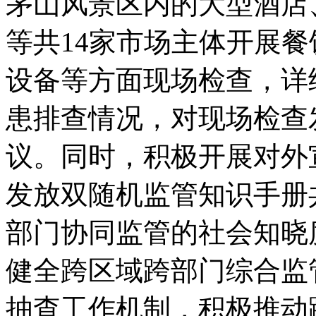
茅山风景区内的大型酒店
等共14家市场主体开展
设备等方面现场检查，详
患排查情况，对现场检查
议。同时，积极开展对外
发放双随机监管知识手册共
部门协同监管的社会知晓
健全跨区域跨部门综合监
抽查工作机制，积极推动