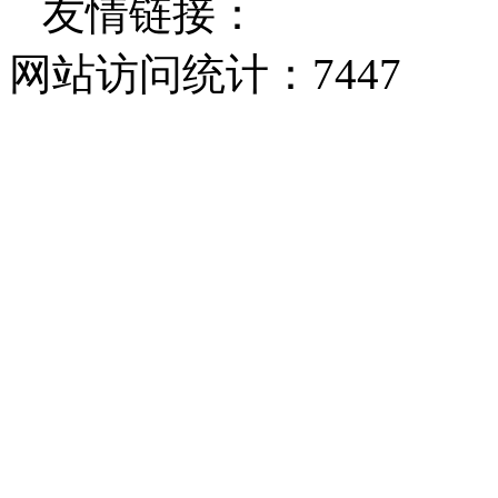
友情链接：
网站访问统计：
7447