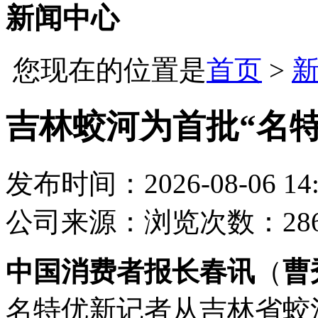
新闻中心
您现在的位置是
首页
>
吉林蛟河为首批“名
发布时间：2026-08-06 14:
公司
来源：
浏览次数：28
中国消费者报长春讯
（
曹
名特优新记者从吉林省蛟