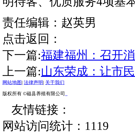
明待客、优质服务4项基
责任编辑：赵英男
点击返回：
下一篇:
福建福州：召开消
上一篇:
山东荣成：让市民
网站地图
|
法律声明
|
关于我们
版权所有 ©磁县养殖有限公司
友情链接：
网站访问统计：
1119