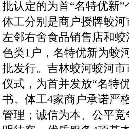
批认定的为首“名特优新”
体工
分别是商户授牌蛟河
左邻右舍食品销售店和蛟
色类1户，名特优新为蛟
批发行。吉林蛟河蛟河市
仪式，为首并发放“名特
书。体工4家商户承诺严
管理；诚信为本、公平竞