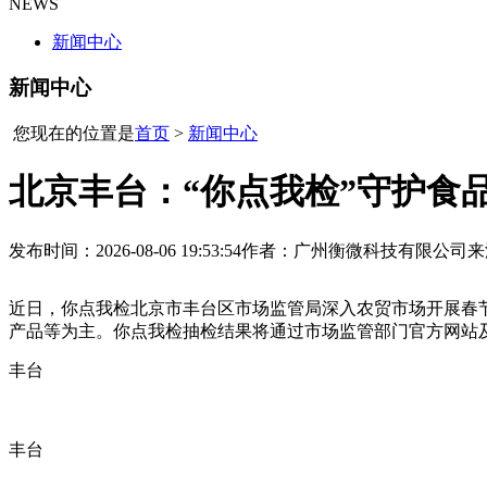
NEWS
新闻中心
新闻中心
您现在的位置是
首页
>
新闻中心
北京丰台：“你点我检”守护食
发布时间：2026-08-06 19:53:54
作者：广州衡微科技有限公司
来
近日，你点我检北京市丰台区市场监管局深入农贸市场开展春节
产品等为主。你点我检抽检结果将通过市场监管部门官方网站
丰台
丰台