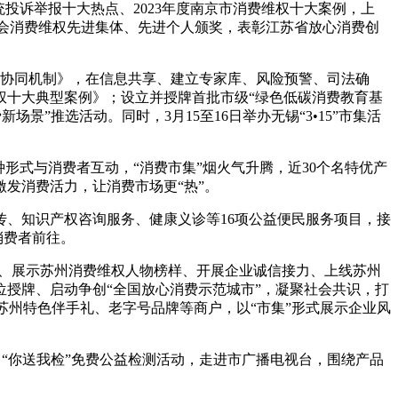
系统投诉举报十大热点、2023年度南京市消费维权十大案例，上
者协会消费维权先进集体、先进个人颁奖，表彰江苏省放心消费创
障协同机制》，在信息共享、建立专家库、风险预警、司法确
维权十大典型案例》；设立并授牌首批市级“绿色低碳消费教育基
场景”推选活动。同时，3月15至16日举办无锡“3•15”市集活
形式与消费者互动，“消费市集”烟火气升腾，近30个名特优产
发消费活力，让消费市场更“热”。
宣传、知识产权咨询服务、健康义诊等16项公益便民服务项目，接
消费者前往。
线路、展示苏州消费维权人物榜样、开展企业诚信接力、上线苏州
位授牌、启动争创“全国放心消费示范城市”，凝聚社会共识，打
家苏州特色伴手礼、老字号品牌等商户，以“市集”形式展示企业风
 “你送我检”免费公益检测活动，走进市广播电视台，围绕产品