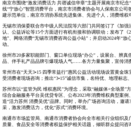
南京市围绕“激发消费活力 共谱诚信华章”主题开展南京市纪念“
线“宁放心”智慧消费平台，南京市消费者协会与人保南京公司签
建示范单位，南京市消协系统先进集体、先进个人，消费维权
无锡市消保委联合市中级人民法院等六部门共同签订了《加强消
认、公益诉讼等15个方面进行有机衔接和协调联动；发布了《2
地”、网络消费“无锡市消费咨询公益小站”；并启动2024年“放心
动。
徐州市20多家职能部门、窗口单位现场“办公”，设展台、辨
品、伴手礼产品品牌引爆现场人气……各方力量集聚，宣传消
常州市在“天天3•15 四季常益行”惠民公益活动现场设置黄
受消费者现场咨询；推出“3•15”诚信市集，名特优、地理
苏州市以“监管为民 维权惠民”为理念，采取“融媒体+全场景
综合金融服务平台吴优贷专区、公布2023年消费维权典型案
造“活力苏州 消费吴优”品牌。同时，举办广场咨询活动，邀请
采，激发消费活力，优化“苏式”消费环境。
南通市市场监管局、南通市消费者协会向全市相关行业组织及广大
质量、食品安全等消费者权益保护相关话题，倾听群众提问咨