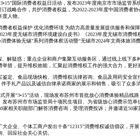
3•15”国际消费者权益日活动，发布2023年度南京市市场监管
订战略合作，共护消费者权益，为2022-2023年度中国消费
年度人物。
费者权益保护 优化消费环境 为助力高质量发展提供服务和保
023年度无锡市消费环境建设白皮书》《2023年度无锡市消费
消费体验无锡”系列消费体察活动暨“无锡市2024年文商体旅消费新
真假、解疑惑；重点企业和商户集聚互动服务区，通过线上线下多种
费举措，提升维权效能，汇聚起消费维权工作的强大合力，更好激
金珠宝鉴定、食品现场快检、消费维权法律咨询、食品及用药安全
标志、伴手礼产品以及诚信自律承诺商家的展示和销售，吸引了众多
”方式开展“3•15”活动，现场发布苏州市首批放心消费体验精品
例、发布苏州市市场监管局十项民生项目、为省级放心消费示范单
30家相关职能部门解答消费咨询，受理消费投诉；并邀请近50
企业、个体工商户发出十条“12315”消费维权诚信倡议，开展
询、回应社会关心关切。