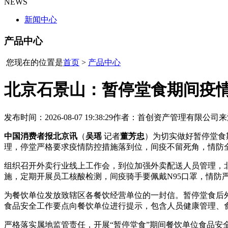
NEWS
新闻中心
产品中心
您现在的位置是
首页
>
产品中心
北京石景山：暂停堂食期间疫
发布时间：2026-08-07 19:38:29
作者：首创资产管理有限公司
来
中国消费者报北京讯
（
吴瑶
记者
董芳忠
）为切实做好暂停堂食
理，停堂
严格要求疫情防控措施落到位，间疫不留死角，情防
组织召开外卖行业线上工作会，到位加强外卖配送人员管理，北
施，定期开展员工核酸检测，间疫骑手要佩戴N95口罩，情
为餐饮单位发放致辖区各餐饮经营单位的一封信。暂停堂食后
食品安全工作要点向餐饮单位进行提示，包含人员健康管理、
严格落实属地监管责任，开展“暂停堂食”期间餐饮单位食品