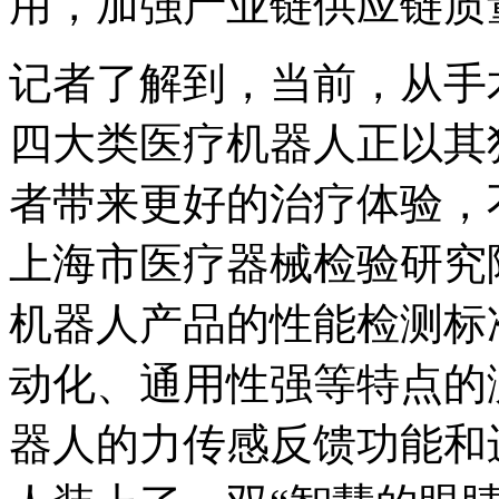
用，加强产业链供应链质
记者了解到，当前，从手
四大类医疗机器人正以其
者带来更好的治疗体验，
上海市医疗器械检验研究
机器人产品的性能检测标
动化、通用性强等特点的
器人的力传感反馈功能和