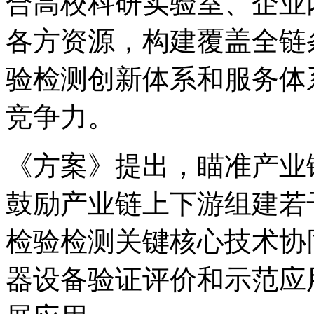
合高校科研实验室、企业
各方资源，构建覆盖全链
验检测创新体系和服务体
竞争力。
《方案》提出，瞄准产业
鼓励产业链上下游组建若
检验检测关键核心技术协
器设备验证评价和示范应