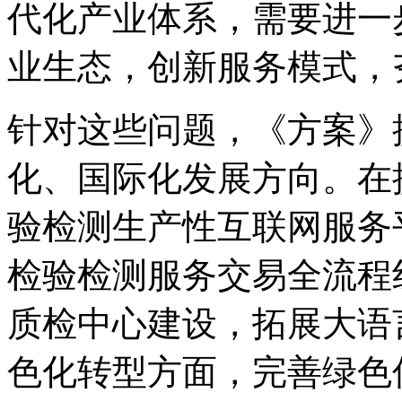
代化产业体系，需要进一
业生态，创新服务模式，
针对这些问题，《方案》
化、国际化发展方向。在
验检测生产性互联网服务
检验检测服务交易全流程
质检中心建设，拓展大语
色化转型方面，完善绿色