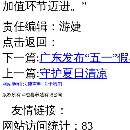
加值环节迈进。”
责任编辑：游婕
点击返回：
下一篇:
广东发布“五一”
上一篇:
守护夏日清凉
网站地图
|
法律声明
|
关于我们
版权所有 ©磁县养殖有限公司
友情链接：
网站访问统计：
83