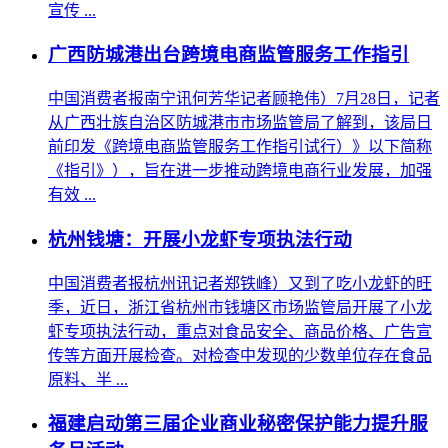
宣传 ...
广西防城港出台跨境电商监管服务工作指引
中国消费者报南宁讯何芳华记者顾艳伟）7月28日，记者
从广西壮族自治区防城港市市场监管局了解到，该局日
前印发《跨境电商监管服务工作指引试行）》以下简称
《指引》），旨在进一步推动跨境电商行业发展，加强
有效 ...
杭州钱塘：开展小龙虾专项执法行动
中国消费者报杭州讯记者郑铁峰）又到了吃小龙虾的旺
季，近日，浙江省杭州市钱塘区市场监管局开展了小龙
虾专项执法行动，重点对食品安全、商品价格、广告宣
传等方面开展检查。对检查中发现的少数单位存在食品
原料、半 ...
福建启动第三届企业商业秘密保护能力提升服