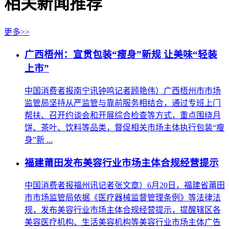
相关新闻推荐
更多>>
广西梧州：宣贯包装“瘦身”新规 让美味“轻装
上市”
中国消费者报南宁讯钟鸣记者顾艳伟）广西梧州市市场
监管局坚持从严监管与靠前服务相结合，通过专班上门
帮扶、召开约谈会和开展综合检查等方式，重点围绕月
饼、茶叶、饮料等品类，督促相关市场主体执行包装“瘦
身”新 ...
福建莆田发布美容行业市场主体合规经营提示
中国消费者报福州讯记者张文章）6月20日，福建省莆田
市市场监管局依据《医疗器械监督管理条例》等法律法
规，发布美容行业市场主体合规经营提示，提醒辖区各
美容医疗机构、生活美容机构等美容行业市场主体广告