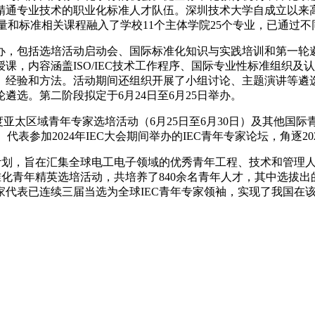
精通专业技术的职业化标准人才队伍。深圳技术大学自成立以来
量和标准相关课程融入了学校11个主体学院25个专业，已通过不同
举办，包括选培活动启动会、国际标准化知识与实践培训和第一轮遴
课，内容涵盖ISO/IEC技术工作程序、国际专业性标准组织
、经验和方法。活动期间还组织开展了小组讨论、主题演讲等遴
选。第二阶段拟定于6月24日至6月25日举办。
度亚太区域青年专家选培活动（6月25日至6月30日）及其他国
表参加2024年IEC大会期间举办的IEC青年专家论坛，角逐20
养计划，旨在汇集全球电工电子领域的优秀青年工程、技术和管理
标准化青年精英选培活动，共培养了840余名青年人才，其中选拔出
专家代表已连续三届当选为全球IEC青年专家领袖，实现了我国