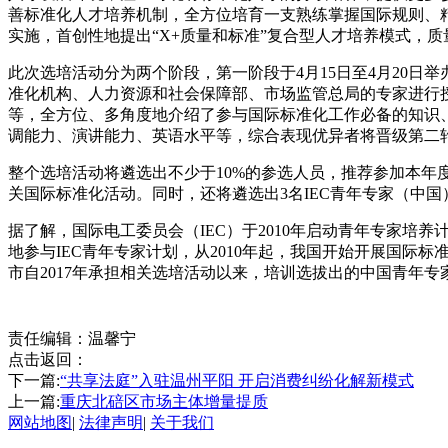
善标准化人才培养机制，全方位培育一支熟练掌握国际规则、
实施，首创性地提出“X+质量和标准”复合型人才培养模式，质
此次选培活动分为两个阶段，第一阶段于4月15日至4月20日
准化机构、人力资源和社会保障部、市场监管总局的专家进行授
等，全方位、多角度地介绍了参与国际标准化工作必备的知识
调能力、演讲能力、英语水平等，综合表现优异者将晋级第二轮遴
整个选培活动将遴选出不少于10%的参选人员，推荐参加本年
关国际标准化活动。同时，还将遴选出3名IEC青年专家（中国）代
据了解，国际电工委员会（IEC）于2010年启动青年专家培
地参与IEC青年专家计划，从2010年起，我国开始开展国际
市自2017年承担相关选培活动以来，培训选拔出的中国青年
责任编辑：温馨宁
点击返回：
下一篇:
“共享法庭”入驻温州平阳 开启消费纠纷化解新模式
上一篇:
重庆北碚区市场主体增量提质
网站地图
|
法律声明
|
关于我们