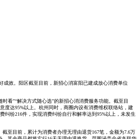
好成效。阳区
截至目前，新招心消富阳已建成放心消费单位
随时看”“解决方式随心选”的新招心消消费服务功能。截至目
满意度达95%以上。杭州同时，商圈内设有消费维权联络站，建
费纠纷216件，实现消费纠纷自行和解率达到95%以上，未发生
至目前，累计为消费者办理无理由退货167笔，金额为7.6万
，其余商品都将实行16天无理由退换货，范围涵盖全省各联华