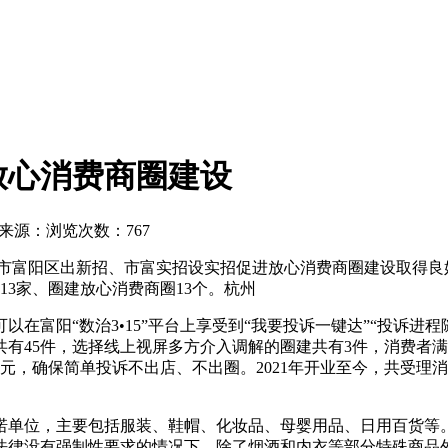
放心消费商圈建设
来源：
浏览次数：767
市富阳区出新招、市富实招设实招促进放心消费商圈建设取得良
513家、圈建放心消费商圈13个。杭州
在富阳“数治3•15”平台上享受到“我要投诉一键达”“投诉进程
共有45件，选择线上视屏多方介入调解的圈建共有3件，消费者
元，确保简单投诉不出店、不出圈。2021年开业至今，共受理消
诺单位，主要包括服装、鞋帽、化妆品、母婴用品、日用百货等。截
法律没有强制性要求的情况下，除了烟酒和内衣等部分特殊商品外