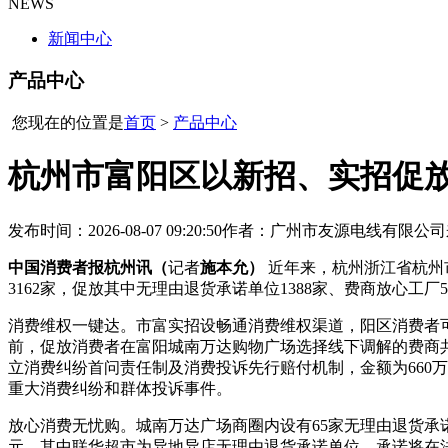
NEWS
新闻中心
产品中心
您现在的位置是
首页
>
产品中心
杭州市富阳区以新招、实招促
发布时间：2026-08-07 09:20:50
作者：广州市友源电线有限公司
中国消费者报杭州讯（
记者
施本允）
近年来，杭州浙江省杭州
3162家，促放其中无理由退货承诺单位1388家、费商放心工厂
消费维权一键达。市富实招设畅通消费维权渠道，阳区消费者可以
前，促放消费者在富阳城南万达购物广场选择线下调解的费商
立消费纠纷首问责任制及消费投诉先行赔付机制，金额为660万
重大消费纠纷和群体投诉事件。
放心消费无忧购。城南万达广场商圈内设有65家无理由退货承
元。其中联华超市为异地异店无理由退货承诺单位，承诺将在