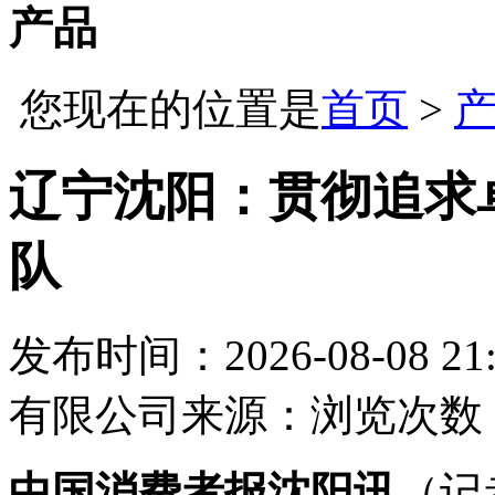
产品
您现在的位置是
首页
>
辽宁沈阳：贯彻追求
队
发布时间：2026-08-08 21:
有限公司
来源：
浏览次数：
中国消费者报沈阳讯
（记