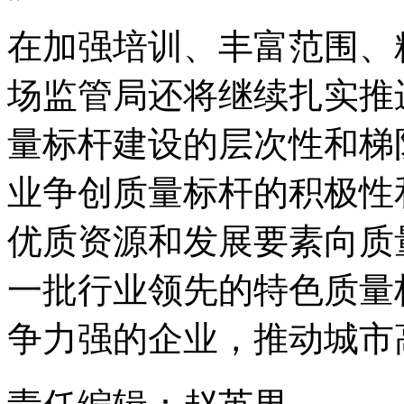
在加强培训、丰富范围、
场监管局还将继续扎实推
量标杆建设的层次性和梯
业争创质量标杆的积极性
优质资源和发展要素向质
一批行业领先的特色质量
争力强的企业，推动城市